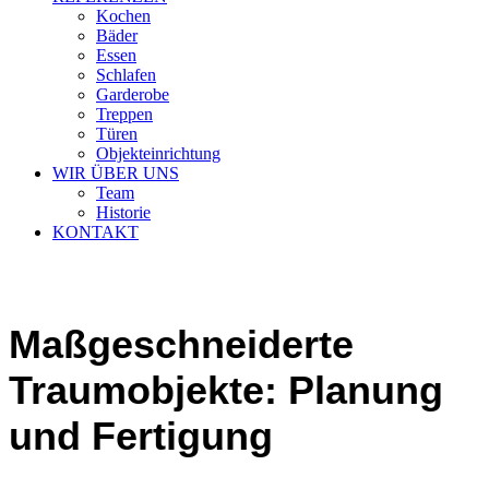
Kochen
Bäder
Essen
Schlafen
Garderobe
Treppen
Türen
Objekteinrichtung
WIR ÜBER UNS
Team
Historie
KONTAKT
Maßgeschneiderte
Traumobjekte: Planung
und Fertigung