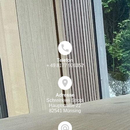
Telefon
+ 49 8177 926352
Adresse
Schreinerei Strobl
Hauptstraße 22
82541 Münsing