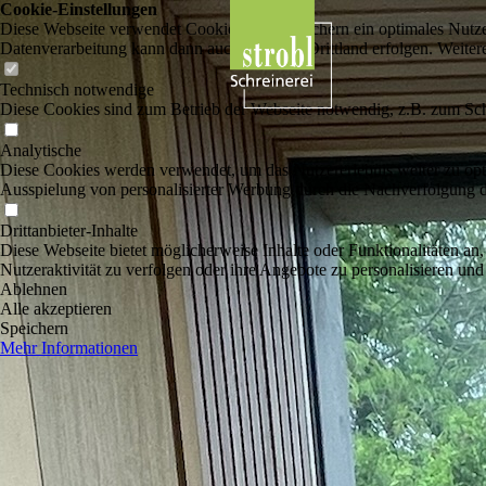
Cookie-Einstellungen
Diese Webseite verwendet Cookies, um Besuchern ein optimales Nutzerer
Datenverarbeitung kann dann auch in einem Drittland erfolgen. Weiter
Technisch notwendige
Diese Cookies sind zum Betrieb der Webseite notwendig, z.B. zum Sch
Analytische
Diese Cookies werden verwendet, um das Nutzererlebnis weiter zu optim
Ausspielung von personalisierter Werbung durch die Nachverfolgung de
Drittanbieter-Inhalte
Diese Webseite bietet möglicherweise Inhalte oder Funktionalitäten an,
Nutzeraktivität zu verfolgen oder ihre Angebote zu personalisieren und
Ablehnen
Alle akzeptieren
Speichern
Mehr Informationen