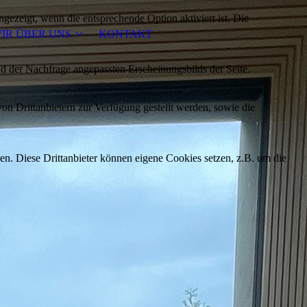
ezeigt, wenn die entsprechende Option aktiviert ist. Die
IR ÜBER UNS
KONTAKT
d der Nachfrage angepassten Erscheinungsbilds der Seite.
on Drittanbietern zur Verfügung gestellt werden, sowie die
den. Diese Drittanbieter können eigene Cookies setzen, z.B. um die