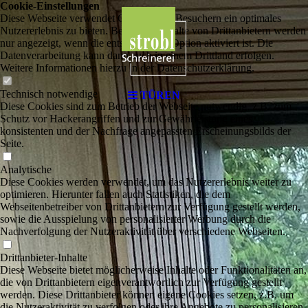
Cookie-Einstellungen
Diese Webseite verwendet Cookies, um Besuchern ein optimales
Nutzererlebnis zu bieten. Bestimmte Inhalte von Drittanbietern werden
nur angezeigt, wenn die entsprechende Option aktiviert ist. Die
Datenverarbeitung kann dann auch in einem Drittland erfolgen.
Weitere Informationen hierzu in der Datenschutzerklärung.
Technisch notwendige
TÜREN
Diese Cookies sind zum Betrieb der Webseite notwendig, z.B. zum
Schutz vor Hackerangriffen und zur Gewährleistung eines
konsistenten und der Nachfrage angepassten Erscheinungsbilds der
Seite.
Analytische
Diese Cookies werden verwendet, um das Nutzererlebnis weiter zu
optimieren. Hierunter fallen auch Statistiken, die dem
Webseitenbetreiber von Drittanbietern zur Verfügung gestellt werden,
sowie die Ausspielung von personalisierter Werbung durch die
Nachverfolgung der Nutzeraktivität über verschiedene Webseiten.
Drittanbieter-Inhalte
Diese Webseite bietet möglicherweise Inhalte oder Funktionalitäten an,
die von Drittanbietern eigenverantwortlich zur Verfügung gestellt
werden. Diese Drittanbieter können eigene Cookies setzen, z.B. um
die Nutzeraktivität zu verfolgen oder ihre Angebote zu personalisieren